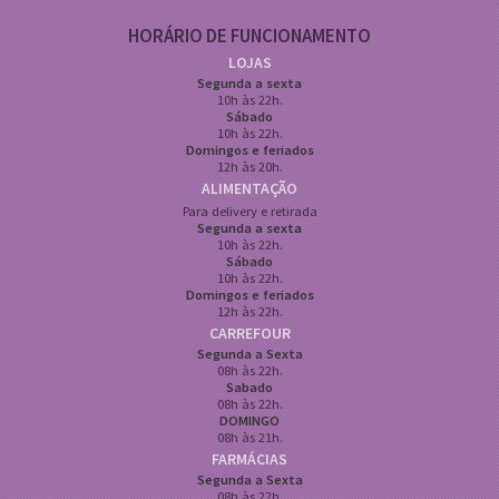
HORÁRIO DE FUNCIONAMENTO
LOJAS
Segunda a sexta
10h às 22h.
Sábado
10h às 22h.
Domingos e feriados
12h às 20h.
ALIMENTAÇÃO
Para delivery e retirada
Segunda a sexta
10h às 22h.
Sábado
10h às 22h.
Domingos e feriados
12h às 22h.
CARREFOUR
Segunda a Sexta
08h às 22h.
Sabado
08h às 22h.
DOMINGO
08h às 21h.
FARMÁCIAS
Segunda a Sexta
08h às 22h.