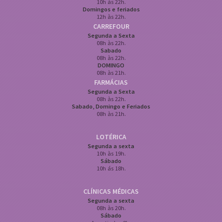
10h às 22h.
Domingos e feriados
12h às 22h.
CARREFOUR
Segunda a Sexta
08h às 22h.
Sabado
08h às 22h.
DOMINGO
08h às 21h.
FARMÁCIAS
Segunda a Sexta
08h às 22h.
Sabado, Domingo e Feriados
08h às 21h.
LOTÉRICA
Segunda a sexta
10h às 19h.
Sábado
10h ás 18h.
CLÍNICAS MÉDICAS
Segunda a sexta
08h às 20h.
Sábado