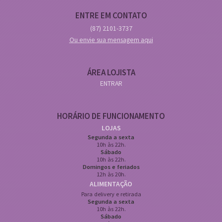
ENTRE EM CONTATO
(87)
2101-3737
Ou envie sua mensagem aqui
ÁREA LOJISTA
ENTRAR
HORÁRIO DE FUNCIONAMENTO
LOJAS
Segunda a sexta
10h às 22h.
Sábado
10h às 22h.
Domingos e feriados
12h às 20h.
ALIMENTAÇÃO
Para delivery e retirada
Segunda a sexta
10h às 22h.
Sábado