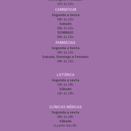
12h às 22h.
CARREFOUR
Segunda a Sexta
08h às 22h.
Sabado
08h às 22h.
DOMINGO
08h às 21h.
FARMÁCIAS
Segunda a Sexta
08h às 22h.
Sabado, Domingo e Feriados
08h às 21h.
LOTÉRICA
Segunda a sexta
10h às 19h.
Sábado
10h ás 18h.
CLÍNICAS MÉDICAS
Segunda a sexta
08h às 20h.
Sábado
A partir das 8h.