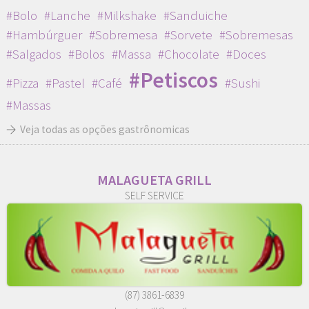
#Bolo
#Lanche
#Milkshake
#Sanduiche
#Hambúrguer
#Sobremesa
#Sorvete
#Sobremesas
#Salgados
#Bolos
#Massa
#Chocolate
#Doces
#Petiscos
#Pizza
#Pastel
#Café
#Sushi
#Massas
Veja todas as opções gastrônomicas
MALAGUETA GRILL
SELF SERVICE
(87) 3861-6839