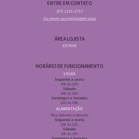
ENTRE EM CONTATO
(87)
2101-3737
Ou envie sua mensagem aqui
ÁREA LOJISTA
ENTRAR
HORÁRIO DE FUNCIONAMENTO
LOJAS
Segunda a sexta
10h às 22h.
Sábado
10h às 22h.
Domingos e feriados
12h às 20h.
ALIMENTAÇÃO
Para delivery e retirada
Segunda a sexta
10h às 22h.
Sábado
10h às 22h.
Domingos e feriados